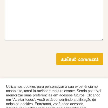
Utilizamos cookies para personalizar a sua experiência no
nosso site, torná-la melhor e mais relevante. Sendo possível
memorizar suas preferências em acessos futuros. Clicando
em “Aceitar todos”, você está consentindo a utilização de
© 1999-2026 Feng Shui Lógico - Todos os direitos reservados.
todos os cookies. Entretanto, você pode acessar,
Política de Privacidade
• Desenvolvido pela
Linemidia