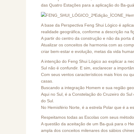
das Quatro Estações para a aplicação do Ba-guá.
A base da Perspectiva Feng Shui Lógico é aplic
realidade geográfica, conforme a descrição na fi
A partir do centro da construção e não da porta
Atualizar os conceitos de harmonia com as compr
criar bem-estar e evolução, metas da vida huma
A intenção do Feng Shui Lógico ao explicar a n
Sul não é confundir. E sim, esclarecer a importâ
Com seus ventos característicos mais frios ou qu
casas.
Buscando a integração Homem e sua região geogr
Aqui no Sul, é a Constelação do Cruzeiro do Sul
do Sul.
No Hemisfério Norte, é a estrela Polar que é a es
Respeitamos todas as Escolas com seus método
A questão da aceitação de um Ba-guá para o Hemi
ampla dos conceitos milenares dos sábios chines