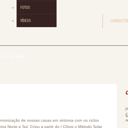
FOTOS
HOME
CONSULTOR
VÍDEOS
 é feng shui?
j
Q
r
rmonização de nossas casas em sintonia com os ciclos
ios Norte e Sul.
Criou a partir do I Ching o Método Solar