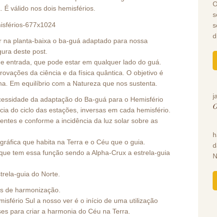
O
 É válido nos dois hemisférios.
s
s
d
ar na planta-baixa o ba-guá adaptado para nossa
gura deste post.
 de entrada, que pode estar em qualquer lado do guá.
ovações da ciência e da física quântica. O objetivo é
na. Em equilíbrio com a Natureza que nos sustenta.
j
ecessidade da adaptação do Ba-guá para o Hemisfério
O
ncia do ciclo das estações, inversas em cada hemisfério.
entes e conforme a incidência da luz solar sobre as
F
h
áfica que habita na Terra e o Céu que o guia.
d
 que tem essa função sendo a Alpha-Crux a estrela-guia
N
trela-guia do Norte.
s de harmonização.
sfério Sul a nosso ver é o início de uma utilização
es para criar a harmonia do Céu na Terra.